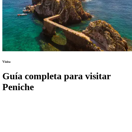
Visita
Guía completa para visitar
Peniche